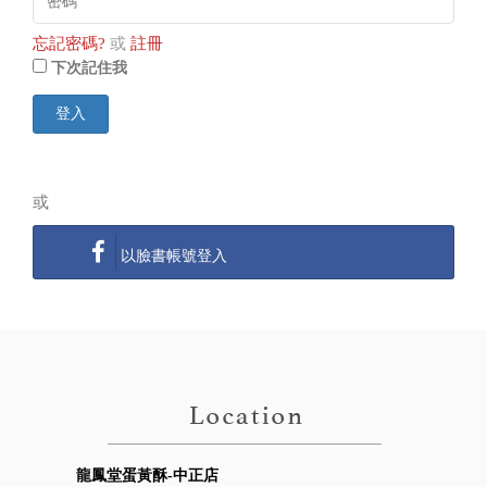
忘記密碼?
或
註冊
下次記住我
登入
或
以臉書帳號登入
龍鳳堂蛋黃酥-中正店