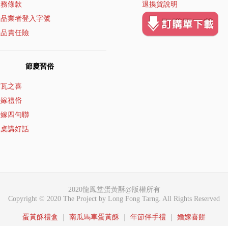
服務條款
退換貨說明
食品業者登入字號
產品責任險
節慶習俗
璋瓦之喜
婚嫁禮俗
婚嫁四句聯
食桌講好話
2020龍鳳堂蛋黃酥@版權所有
Copyright © 2020 The Project by Long Fong Tarng. All Rights Reserved
蛋黃酥禮盒
｜
南瓜馬車蛋黃酥
｜
年節伴手禮
｜
婚嫁喜餅