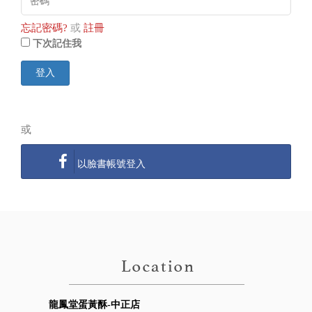
忘記密碼?
或
註冊
下次記住我
登入
或
以臉書帳號登入
龍鳳堂蛋黃酥-中正店