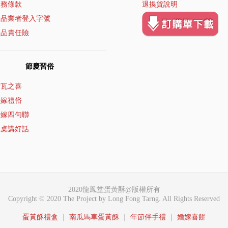
服務條款
退換貨說明
食品業者登入字號
產品責任險
節慶習俗
璋瓦之喜
婚嫁禮俗
婚嫁四句聯
食桌講好話
2020龍鳳堂蛋黃酥@版權所有
Copyright © 2020 The Project by Long Fong Tarng. All Rights Reserved
蛋黃酥禮盒
｜
南瓜馬車蛋黃酥
｜
年節伴手禮
｜
婚嫁喜餅