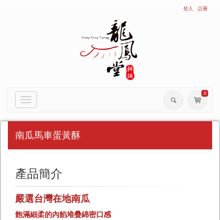
登入
註冊
0
Toggle
navigation
南瓜馬車蛋黃酥
產品簡介
嚴選台灣在地南瓜
飽滿細柔的內餡堆疊綿密口感