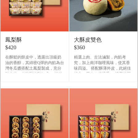
鳳梨酥
大酥皮雙色
$420
$360
在酥鬆的餅皮中，透露出頂級奶
精選上肉、古法滷製，內餡考
油的香醇，其綿密Q彈的內餡為台
究，加上南洋咖哩風味，使其香
灣冬瓜醬搭配土鳳梨製成，充分
味四溢。 搭配酥薄外皮，此絕佳
融合後，使酸甜恰到好處。 師傅
組合，另人口齒流香。 採用綠豆
用最好的食材，堅持每一份真材
沙餡搭配精選上肉調製而成的細
實料，守護每一位客人的飲食�
緻內餡，配合香酥的餅皮， �