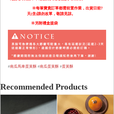
※
每筆寶貴訂單都需前置作業
，出貨日前7
天(含)請勿改單，敬請見諒。
※
另附禮盒提袋
#
南瓜馬車蛋黃酥
#
南瓜蛋黃酥
#
蛋黃酥
Recommended Products