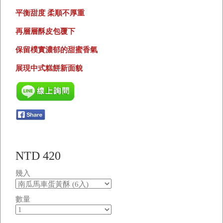
平衡甜度 柔順不厚重
再層層酥皮包覆下
保留樸實濃郁的甜蜜香氣
展現中式糕餅新面貌
NTD 420
幾入
數量