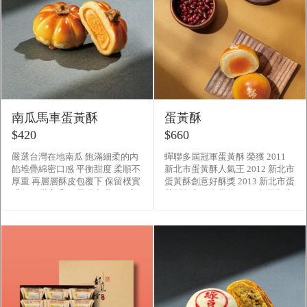
南瓜馬車蛋黃酥
蛋黃酥
$420
$660
嚴選台灣在地南瓜 飽滿細柔的內
蟬聯多屆冠軍蛋黃酥 榮獲 2011
餡堆疊綿密口感 平衡甜度 柔順不
新北市蛋黃酥人氣王 2012 新北市
厚重 再層層酥皮包覆下 保留樸實
蛋黃酥創意好酥獎 2013 新北市蛋
濃郁的甜蜜香氣 展現中式糕餅新
黃酥創意組金賞獎 全國真功
面貌
夫PK賽季軍 2014 全國組蛋黃酥