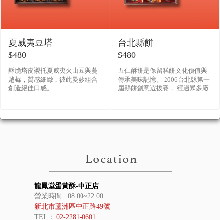
夏威夷豆塔
台北縣餅
$480
$480
酥脆塔皮襯托夏威夷火山豆與蔓
五仁酥餅是保留糕餅文化價值與
越莓，質感細緻，彼此曼妙組合
傳承美味記憶。 2006台北縣第一
創造絕佳口感。
屆縣餅創意選拔賽， 經過眾多廠
家推出旗下製餅大師激烈的競
爭， 最後由「伍仁酥餅」拔得頭
誨， 獲選為第一屆台北縣�
龍鳳堂蛋黃酥-中正店
營業時間 08:00~22:00
新北市蘆洲區中正路49號
TEL：
02-2281-0601