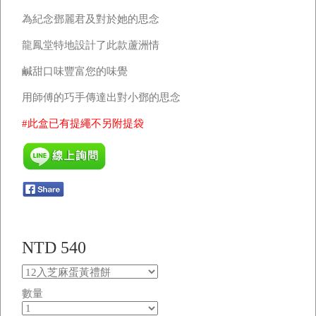
為紀念鄧麗君及對於她的思念
龍鳳堂特地設計了此款蘆洲情
鹹甜口味豐富您的味覺
用師傅的巧手傳達出對小鄧的思念
#此盒已有提繩不另附提袋
NTD 540
數量