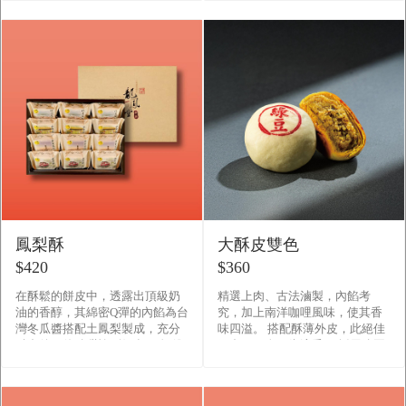
鳳梨酥
大酥皮雙色
$420
$360
在酥鬆的餅皮中，透露出頂級奶
精選上肉、古法滷製，內餡考
油的香醇，其綿密Q彈的內餡為台
究，加上南洋咖哩風味，使其香
灣冬瓜醬搭配土鳳梨製成，充分
味四溢。 搭配酥薄外皮，此絕佳
融合後，使酸甜恰到好處。 師傅
組合，另人口齒流香。 採用綠豆
用最好的食材，堅持每一份真材
沙餡搭配精選上肉調製而成的細
實料，守護每一位客人的飲食�
緻內餡，配合香酥的餅皮， �