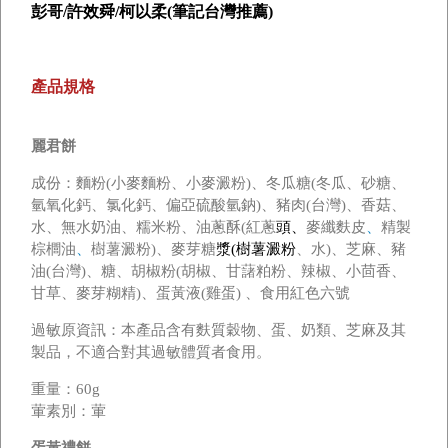
彭哥/許效舜/柯以柔(筆記台灣推薦)
產品規格
麗君餅
成份：麵粉(小麥麵粉、小麥澱粉)、冬瓜糖(冬瓜、砂糖、
氫氧化鈣、氯化鈣、偏亞硫酸氫鈉)、豬肉(台灣)、香菇、
水、無水奶油、糯米粉、油蔥酥(紅蔥
頭、
麥纖麩皮
、
精製
棕櫚油
、
樹薯澱粉)、麥芽糖
漿(樹薯澱粉
、水)、芝麻、豬
油(台灣)、糖、胡椒粉(胡椒、甘藷粕粉、辣椒、小茴香、
甘草、麥芽糊精)、蛋黃液(雞蛋) 、食用紅色六號
過敏原資訊：本產品含有麩質穀物、蛋、奶類、芝麻及其
製品，不適合對其過敏體質者食用。
重量：60g
葷素別：葷
蛋黃禮餅