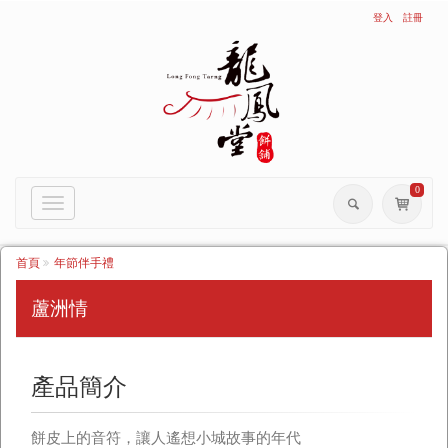
登入
註冊
0
Toggle
navigation
首頁
年節伴手禮
蘆洲情
產品簡介
餅皮上的音符，讓人遙想小城故事的年代