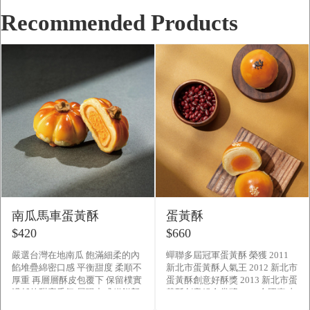
Recommended Products
南瓜馬車蛋黃酥
蛋黃酥
$420
$660
嚴選台灣在地南瓜 飽滿細柔的內
蟬聯多屆冠軍蛋黃酥 榮獲 2011
餡堆疊綿密口感 平衡甜度 柔順不
新北市蛋黃酥人氣王 2012 新北市
厚重 再層層酥皮包覆下 保留樸實
蛋黃酥創意好酥獎 2013 新北市蛋
濃郁的甜蜜香氣 展現中式糕餅新
黃酥創意組金賞獎 全國真功
面貌
夫PK賽季軍 2014 全國組蛋黃酥