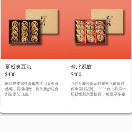
夏威夷豆塔
台北縣餅
$480
$480
酥脆塔皮襯托夏威夷火山豆與蔓
五仁酥餅是保留糕餅文化價值與
越莓，質感細緻，彼此曼妙組合
傳承美味記憶。 2006台北縣第一
創造絕佳口感。
屆縣餅創意選拔賽， 經過眾多廠
家推出旗下製餅大師激烈的競
爭， 最後由「伍仁酥餅」拔得頭
誨， 獲選為第一屆台北縣�