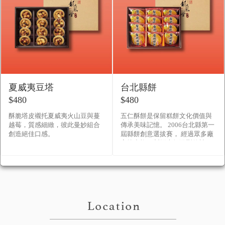
夏威夷豆塔
台北縣餅
$480
$480
酥脆塔皮襯托夏威夷火山豆與蔓
五仁酥餅是保留糕餅文化價值與
越莓，質感細緻，彼此曼妙組合
傳承美味記憶。 2006台北縣第一
創造絕佳口感。
屆縣餅創意選拔賽， 經過眾多廠
家推出旗下製餅大師激烈的競
爭， 最後由「伍仁酥餅」拔得頭
誨， 獲選為第一屆台北縣�