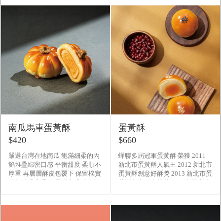
南瓜馬車蛋黃酥
蛋黃酥
$420
$660
嚴選台灣在地南瓜 飽滿細柔的內
蟬聯多屆冠軍蛋黃酥 榮獲 2011
餡堆疊綿密口感 平衡甜度 柔順不
新北市蛋黃酥人氣王 2012 新北市
厚重 再層層酥皮包覆下 保留樸實
蛋黃酥創意好酥獎 2013 新北市蛋
濃郁的甜蜜香氣 展現中式糕餅新
黃酥創意組金賞獎 全國真功
面貌
夫PK賽季軍 2014 全國組蛋黃酥