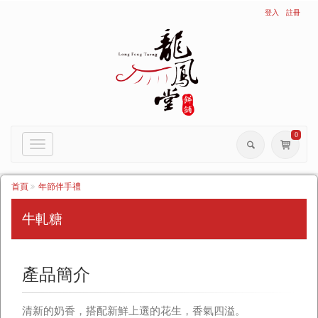
登入
註冊
0
Toggle
navigation
首頁
年節伴手禮
牛軋糖
產品簡介
清新的奶香，搭配新鮮上選的花生，香氣四溢。