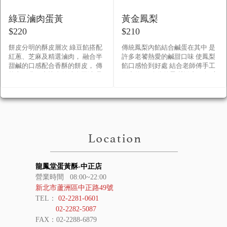
綠豆滷肉蛋黃
黃金鳳梨
$220
$210
餅皮分明的酥皮層次 綠豆餡搭配
傳統鳳梨內餡結合鹹蛋在其中 是
紅蔥、芝麻及精選滷肉， 融合半
許多老饕熱愛的鹹甜口味 使鳳梨
甜鹹的口感配合香酥的餅皮， 傳
餡口感恰到好處 結合老師傅手工
統老一輩口中懷念的滷肉豆沙 是
做出約0.2公分的鳳梨餅皮， 輕咬
喜餅中不二的選擇。
一口，軟中帶Q，微酸微鹹，鳳梨
滿滿，餡料香味，傾�
龍鳳堂蛋黃酥-中正店
營業時間 08:00~22:00
新北市蘆洲區中正路49號
TEL：
02-2281-0601
02-2282-5087
FAX：02-2288-6879