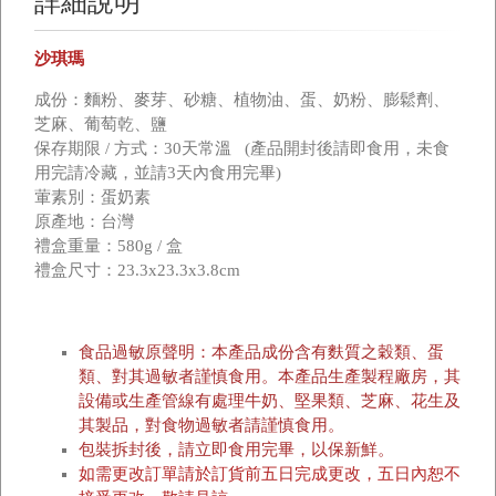
詳細說明
沙琪瑪
成份：麵粉、麥芽、砂糖、植物油、蛋、奶粉、膨鬆劑、
芝麻、葡萄乾、鹽
保存期限 / 方式：30天常溫 (產品開封後請即食用，未食
用完請冷藏，並請3天內食用完畢)
葷素別：蛋奶素
原產地：台灣
禮盒重量：580g / 盒
禮盒尺寸：23.3x23.3x3.8cm
食品過敏原聲明：本產品成份含有麩質之穀類、蛋
類、對其過敏者謹慎食用。本產品生產製程
廠
房
，其
設備或生產管線有處理牛奶、堅果類、芝麻、花生及
其製品，對食物過敏者請謹慎食用。
包裝拆封後，請立即食用完畢，以保新鮮。
如需更改訂單請於訂貨前五日完成更改，五日內恕不