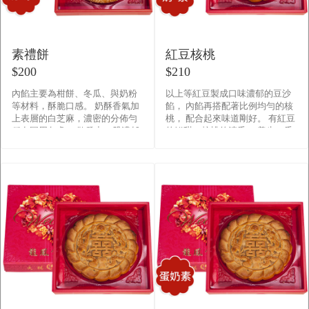
素禮餅
紅豆核桃
$200
$210
內餡主要為柑餅、冬瓜、與奶粉
以上等紅豆製成口味濃郁的豆沙
等材料，酥脆口感。 奶酥香氣加
餡， 內餡再搭配著比例均勻的核
上表層的白芝麻，濃密的分佈勻
桃， 配合起來味道剛好。 有紅豆
稱在圓周各處， 散發出一股濃郁
的鮮甜、核桃的清香， 養生、香
的芝麻香酥，甜鹹均霑， 咬下一
甜不油膩， 就像小倆口的感情甜
口嘴裡充滿濃濃的奶香，�
甜蜜蜜！ &nb