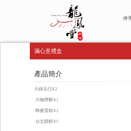
伴
滿心意禮盒
產品簡介
大綠豆凸X2
大咖哩酥X1
蜂蜜蛋糕X1
台北縣餅X5