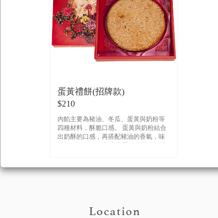
蛋黃禮餅(招牌款)
$210
內餡主要為豬油、冬瓜、蛋黃與奶粉等
四種材料，酥脆口感。 蛋黃與奶粉結合
出奶酥的口感，再搭配豬油的香氣，味
道恰到好處。 在加上表層的白芝麻，濃
密的分佈勻稱在圓周各處， 散�