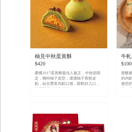
柚見中秋蛋黃酥
牛軋
$420
$100
榮獲2017蛋黃酥最佳人氣王，中秋節限
香酥脆
定，獨特柚子造型，濃濃柚子香餅皮
的內餡
餡，結合豐富內餡口感，鬆軟好入口，
激您的
值得品嘗的特殊糕點
曲， 
膩。