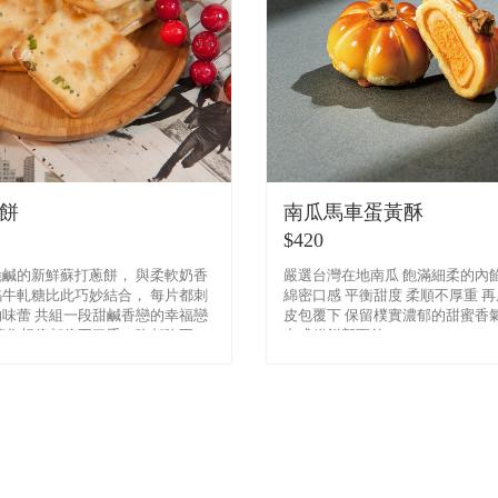
餅
南瓜馬車蛋黃酥
$420
鹹的新鮮蘇打蔥餅， 與柔軟奶香
嚴選台灣在地南瓜 飽滿細柔的內
牛軋糖比此巧妙結合， 每片都刺
綿密口感 平衡甜度 柔順不厚重 
味蕾 共組一段甜鹹香戀的幸福戀
皮包覆下 保留樸實濃郁的甜蜜香氣
讓您想停都停不了手，吃都吃不
中式糕餅新面貌