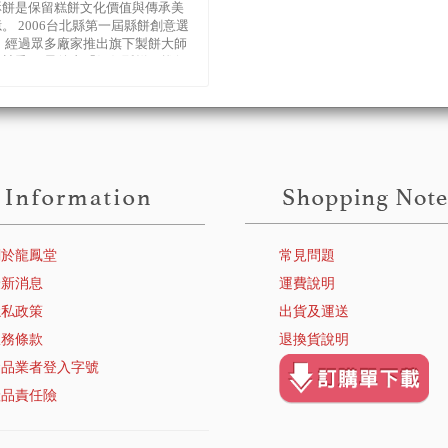
酥餅是保留糕餅文化價值與傳承美
。 2006台北縣第一屆縣餅創意選
 經過眾多廠家推出旗下製餅大師
競爭， 最後由「伍仁酥餅」拔得
 獲選為第一屆台北縣�
關於龍鳳堂
常見問題
最新消息
運費說明
隱私政策
出貨及運送
服務條款
退換貨說明
食品業者登入字號
產品責任險