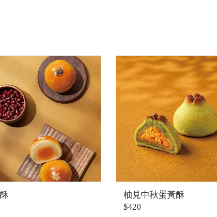
酥
柚見中秋蛋黃酥
$420