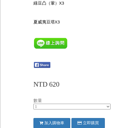
綠豆凸（葷）X3
夏威夷豆塔X3
NTD 620
數量
加入購物車
立即購買