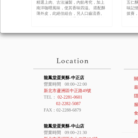
精選上肉、古法滷製，內餡考究，加上
五仁
南洋咖哩風味，使其香味四溢。 搭配酥
味記憶
薄外皮，此絕佳組合，另人口齒流香。
拔賽，
採用綠豆沙餡搭配精選上肉調製而成的
激烈的
細緻內餡，配合香酥的餅皮， �
頭誨，
龍鳳堂蛋黃酥-中正店
營業時間 08:00~22:00
新北市蘆洲區中正路49號
TEL：
02-2281-0601
02-2282-5087
FAX：02-2288-6879
龍鳳堂蛋黃酥-中山店
營業時間 09:00~21:30