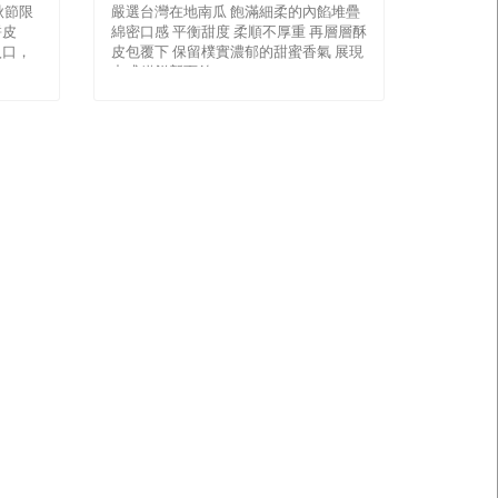
秋節限
嚴選台灣在地南瓜 飽滿細柔的內餡堆疊
餅皮
綿密口感 平衡甜度 柔順不厚重 再層層酥
入口，
皮包覆下 保留樸實濃郁的甜蜜香氣 展現
中式糕餅新面貌