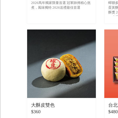
2026馬年獨家限量首選 冠軍師傅精心熬
蟬聯多
煮，風味獨特 2026送禮最佳首選
蛋黃酥
酥獎 
全國真
黃酥
大酥皮雙色
台北
$360
$480