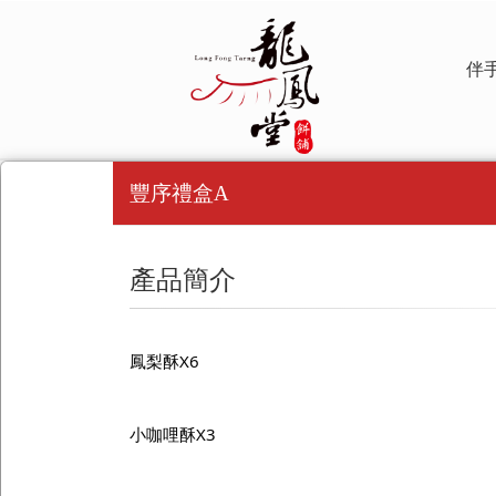
伴
豐序禮盒A
產品簡介
鳳梨酥X6
小咖哩酥X3