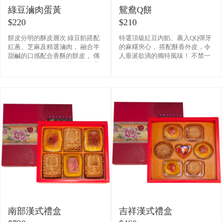
綠豆滷肉蛋黃
鴛鴦Q餅
$220
$210
餅皮分明的酥皮層次 綠豆餡搭配
特選頂級紅豆內餡、裹入QQ彈牙
紅蔥、芝麻及精選滷肉， 融合半
的麻糬夾心， 搭配酥香外皮，令
甜鹹的口感配合香酥的餅皮， 傳
人垂涎欲滴的獨特風味！ 不禁一
統老一輩口中懷念的滷肉豆沙 是
吃就上癮。
喜餅中不二的選擇。
南部漢式禮盒
吉祥漢式禮盒