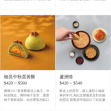
黃酥創意組金賞獎 全國真功
濃郁的甜蜜香氣 展現中式糕餅新
夫PK賽季軍 2014 全國組蛋黃酥
面貌
柚見中秋蛋黃酥
蘆洲情
$420 ~ $560
$420 ~ $540
榮獲2017蛋黃酥最佳人氣王，中
餅皮上的音符，讓人遙想小城故
秋節限定，獨特柚子造型，濃濃
事的年代 為紀念鄧麗君及對於她
柚子香餅皮餡，結合豐富內餡口
的思念 龍鳳堂特地設計了此款蘆
感，鬆軟好入口，值得品嘗的特
洲情 鹹甜口味豐富您的味覺 用師
殊糕點
傅的巧手傳達出對小鄧的思念 #此