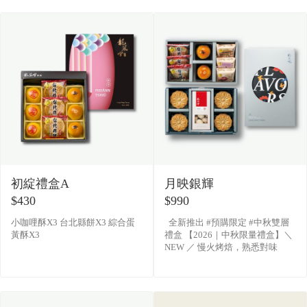
盒已有提繩不另附�
初綻禮盒A
月映銀輝
$430
$990
小咖哩酥X3 台北縣餅X3 綜合蛋
全新推出 #預購限定 #中秋雙層
黃酥X3
禮盒 【2026｜中秋限量禮盒】＼
NEW ／ 慢火烤焙，熟悉對味