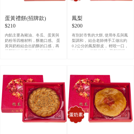
蛋黃禮餅(招牌款)
鳳梨
$210
$200
內餡主要為豬油、冬瓜、蛋黃與
有別於市售的大餅, 使用冬瓜與鳳
奶粉等四種材料，酥脆口感。 蛋
梨調和， 結合老師傅手工做出約
黃與奶粉結合出奶酥的口感，再
0.2公分的鳳梨餅皮， 輕咬一口，
搭配豬油的香氣，味道恰到好
軟中帶Q，微酸微鹹，鳳梨滿滿，
處。 在加上表層的白芝麻，濃密
餡料香味，傾瀉而出。 是店內的
的分佈勻稱在圓周各處， 散�
人氣商品,也是出國必備