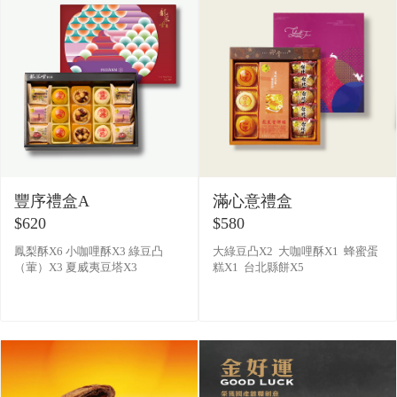
豐序禮盒A
滿心意禮盒
$620
$580
鳳梨酥X6 小咖哩酥X3 綠豆凸
大綠豆凸X2 大咖哩酥X1 蜂蜜蛋
（葷）X3 夏威夷豆塔X3
糕X1 台北縣餅X5