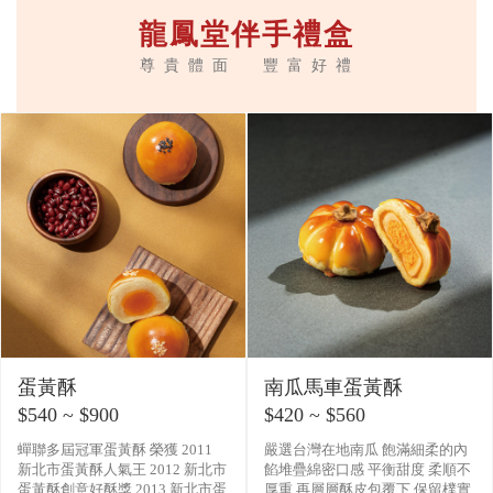
龍鳳堂伴手禮盒
尊 貴 體 面 豐 富 好 禮
蛋黃酥
南瓜馬車蛋黃酥
$540 ~ $900
$420 ~ $560
蟬聯多屆冠軍蛋黃酥 榮獲 2011
嚴選台灣在地南瓜 飽滿細柔的內
新北市蛋黃酥人氣王 2012 新北市
餡堆疊綿密口感 平衡甜度 柔順不
蛋黃酥創意好酥獎 2013 新北市蛋
厚重 再層層酥皮包覆下 保留樸實