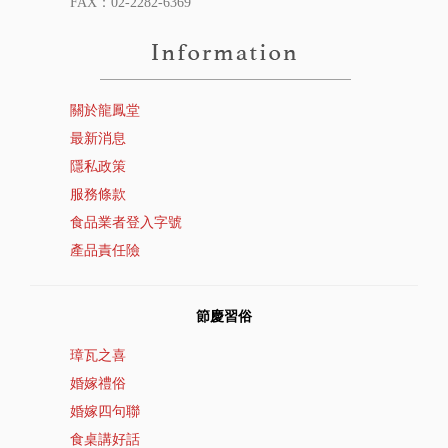
FAX：02-2282-6369
關於龍鳳堂
最新消息
隱私政策
服務條款
食品業者登入字號
產品責任險
節慶習俗
璋瓦之喜
婚嫁禮俗
婚嫁四句聯
食桌講好話