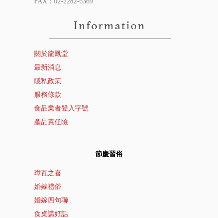
FAX：02-2282-6369
關於龍鳳堂
最新消息
隱私政策
服務條款
食品業者登入字號
產品責任險
節慶習俗
璋瓦之喜
婚嫁禮俗
婚嫁四句聯
食桌講好話