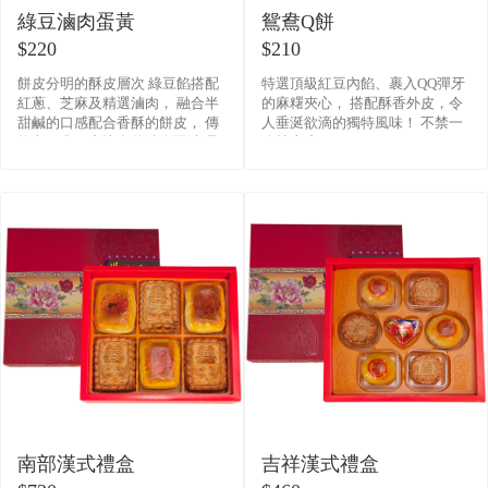
綠豆滷肉蛋黃
鴛鴦Q餅
$220
$210
餅皮分明的酥皮層次 綠豆餡搭配
特選頂級紅豆內餡、裹入QQ彈牙
紅蔥、芝麻及精選滷肉， 融合半
的麻糬夾心， 搭配酥香外皮，令
甜鹹的口感配合香酥的餅皮， 傳
人垂涎欲滴的獨特風味！ 不禁一
統老一輩口中懷念的滷肉豆沙 是
吃就上癮。
喜餅中不二的選擇。
南部漢式禮盒
吉祥漢式禮盒