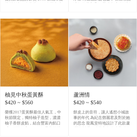
黃酥創意組金賞獎 全國真功
濃郁的甜蜜香氣 展現中式糕餅新
夫PK賽季軍 2014 全國組蛋黃酥
面貌
柚見中秋蛋黃酥
蘆洲情
$420 ~ $560
$420 ~ $540
榮獲2017蛋黃酥最佳人氣王，中
餅皮上的音符，讓人遙想小城故
秋節限定，獨特柚子造型，濃濃
事的年代 為紀念鄧麗君及對於她
柚子香餅皮餡，結合豐富內餡口
的思念 龍鳳堂特地設計了此款蘆
感，鬆軟好入口，值得品嘗的特
洲情 鹹甜口味豐富您的味覺 用師
殊糕點
傅的巧手傳達出對小鄧的思念 #此