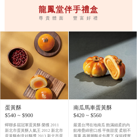
龍鳳堂伴手禮盒
尊 貴 體 面 豐 富 好 禮
蛋黃酥
南瓜馬車蛋黃酥
$540 ~ $900
$420 ~ $560
蟬聯多屆冠軍蛋黃酥 榮獲 2011
嚴選台灣在地南瓜 飽滿細柔的內
新北市蛋黃酥人氣王 2012 新北市
餡堆疊綿密口感 平衡甜度 柔順不
蛋黃酥創意好酥獎 2013 新北市蛋
厚重 再層層酥皮包覆下 保留樸實