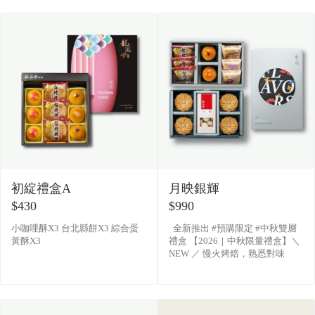
盒已有提繩不另附�
初綻禮盒A
月映銀輝
$430
$990
小咖哩酥X3 台北縣餅X3 綜合蛋
全新推出 #預購限定 #中秋雙層
黃酥X3
禮盒 【2026｜中秋限量禮盒】＼
NEW ／ 慢火烤焙，熟悉對味