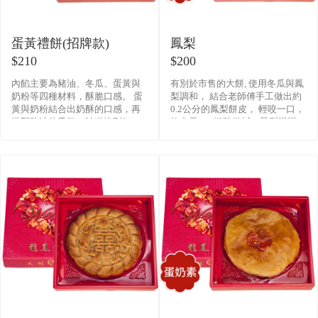
蛋黃禮餅(招牌款)
鳳梨
$210
$200
內餡主要為豬油、冬瓜、蛋黃與
有別於市售的大餅, 使用冬瓜與鳳
奶粉等四種材料，酥脆口感。 蛋
梨調和， 結合老師傅手工做出約
黃與奶粉結合出奶酥的口感，再
0.2公分的鳳梨餅皮， 輕咬一口，
搭配豬油的香氣，味道恰到好
軟中帶Q，微酸微鹹，鳳梨滿滿，
處。 在加上表層的白芝麻，濃密
餡料香味，傾瀉而出。 是店內的
的分佈勻稱在圓周各處， 散�
人氣商品,也是出國必備