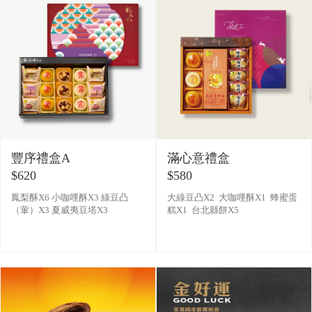
豐序禮盒A
滿心意禮盒
$620
$580
鳳梨酥X6 小咖哩酥X3 綠豆凸
大綠豆凸X2 大咖哩酥X1 蜂蜜蛋
（葷）X3 夏威夷豆塔X3
糕X1 台北縣餅X5