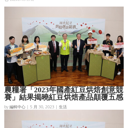
農糧署「2023年國產紅豆烘焙創意競
賽」結果揭曉紅豆烘焙產品顛覆五感
by
編輯中心
|
5 月 30, 2023
|
生活