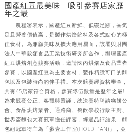
國產紅豆最美味 吸引參賽店家歷
年之最
農糧署表示，國產紅豆新鮮、低碳足跡，香氣
足且營養價值高，是製作烘焙餡料及各式點心的極
佳食材。為兼顧美味及擴大應用層面，該署與財團
法人中華穀類食品工業技術研究所合作，辦理國產
紅豆烘焙創意競賽活動，邀請國內烘焙及食品業者
參賽，以國產紅豆為主要食材，製作精緻可口的麵
包以及包裝時尚的伴手禮。本次競賽經資格審查，
共有45店家符合資格，參賽隊伍數量是歷年之最!
為求競賽公正、客觀與嚴謹，總決賽特聘請糕餅公
會、食品烘焙業者、通路商、餐飲學校行政主廚、
世界盃麵包大賽冠軍擔任評審，經過品評結果，麵
包組冠軍得主為「參壹工作室(HOLD PAN)」，亞