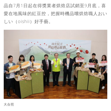
品自7月1日起在得獎業者烘焙店試銷至9月底，喜
愛在地風味的紅豆控，把握時機品嚐烘焙職人おい
しい（oishii）好手藝。
大合照