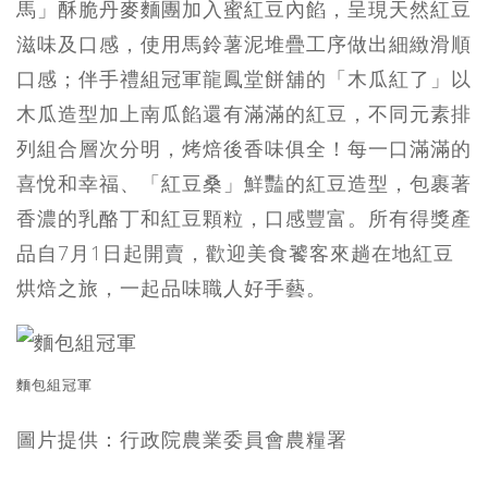
馬」酥脆丹麥麵團加入蜜紅豆內餡，呈現天然紅豆
滋味及口感，使用馬鈴薯泥堆疊工序做出細緻滑順
口感；伴手禮組冠軍龍鳳堂餅舖的「木瓜紅了」以
木瓜造型加上南瓜餡還有滿滿的紅豆，不同元素排
列組合層次分明，烤焙後香味俱全！每一口滿滿的
喜悅和幸福、「紅豆桑」鮮豔的紅豆造型，包裹著
香濃的乳酪丁和紅豆顆粒，口感豐富。所有得獎產
品自7月1日起開賣，歡迎美食饕客來趟在地紅豆
烘焙之旅，一起品味職人好手藝。
麵包組冠軍
圖片提供：行政院農業委員會農糧署