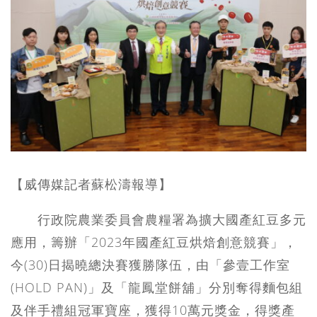
【威傳媒記者蘇松濤報導】
行政院農業委員會農糧署為擴大國產紅豆多元
應用，籌辦「2023年國產紅豆烘焙創意競賽」，
今(30)日揭曉總決賽獲勝隊伍，由「參壹工作室
(HOLD PAN)」及「龍鳳堂餅舖」分別奪得麵包組
及伴手禮組冠軍寶座，獲得10萬元獎金，得獎產