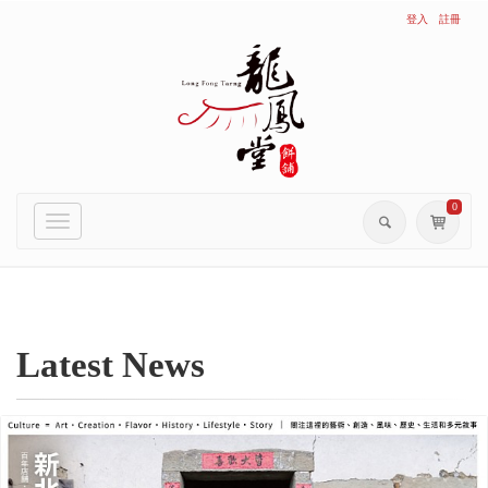
登入
註冊
0
Toggle
navigation
Latest
News