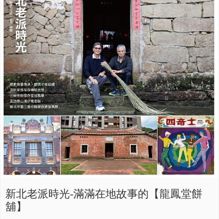
新北老派時光-滿滿在地故事的【龍鳳堂餅
舖】