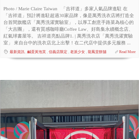
Photo / Marie Claire Taiwan 「吉祥道」多家人氣品牌進駐 在
「吉祥道」預計將進駐超過30家品牌，像是萬秀洗衣店將打造全
台首間旗艦店「萬秀洗濯實驗室」，以厚工創意手路菜為核心的
「大吉團」，還有質感咖啡廳Coffee Law、好島集永續概念店、
紅氣球書屋等。 吉祥道亮點品牌1. | 萬秀洗衣店「萬秀洗濯實驗
室」 來自台中的洗衣店北上出擊！在二代店中提供多元服務 ...
最新資訊
,
鹹蛋黃泡芙
,
信義店限定
,
老派少女
,
龍鳳堂餅舖
Read More