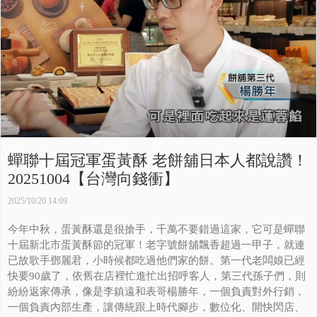
蟬聯十屆冠軍蛋黃酥 老餅舖日本人都說讚！
20251004【台灣向錢衝】
2025/10/20 14:09
今年中秋，蛋黃酥還是很搶手，千萬不要錯過這家，它可是蟬聯
十屆新北市蛋黃酥節的冠軍！老字號餅舖飄香超過一甲子，就連
已故歌手鄧麗君，小時候都吃過他們家的餅。第一代老闆娘已經
快要90歲了，依舊在店裡忙進忙出招呼客人，第三代孫子們，則
紛紛返家傳承，像是李鎮遠和表哥楊勝年，一個負責對外行銷，
一個負責內部生產，讓傳統跟上時代腳步，數位化、開快閃店、