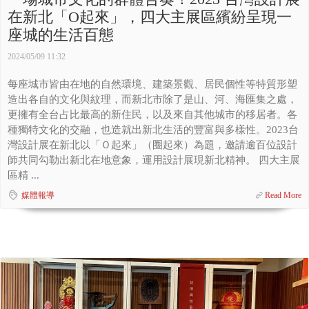
在新北「O起來」，四大主展區繽紛呈現一
座城的生活百態
2024/05/09 11:32
每座城市皆由在地的自然環境、建築景觀、居民個性等特質形塑
造出各自的文化與紋理，而新北市除了是山、河、海匯集之處，
更擁有全台占比最高的新住民，以及來自其他城市的移居者。各
種獨特文化的交融，也造就出新北生活的豐富與多樣性。2023台
灣設計展在新北以「Ｏ起來」（圈起來）為題，邀請逾百位設計
師共同勾勒出新北在地意象，運用設計展現新北精神。 四大主展
區精 ...
媒體報導
Read More