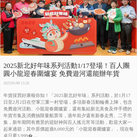
2025新北好年味系列活動1/17登場！百人團
圓小龍迎春圍爐宴 免費遊河還能辦年貨
2025/01/09 13:20
年貨採買好康報你知！「2025新北好年味」系列活動，於1月17
日至2月2日在空軍三重一村登場，多項新春活動輪番上陣，包含
免費遊河活動、小龍迎春圍爐宴，還有集結新北美食及伴手禮的
年貨市集及消費抽限量船票等，過年前夕還有新春走秀、二手市
集，新年期間有應景的迎財神與百人搖元宵等活動，歡迎大家一
起來過節；其中原價超過8,000元的「小龍迎春圍爐宴」，現在每
桌只要3,999� ...