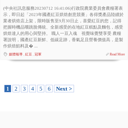
(中央社訊息服務20230712 16:41:06)行政院農業委員會農糧署表
示，即日起「2023年國產紅豆烘焙創意競賽」各得獎產品陸續於
業者烘焙店上架，限時販售至9月30日止，喜愛紅豆的您，記得
把握時機品嚐跳脫傳統、全新感受的在地紅豆糕點及麵包，感受
烘焙達人的用心與堅持。 職人一豆入魂 視覺味覺雙享受 農糧
署說明，國產紅豆新鮮、低碳足跡，香氣足且營養價值高，是製
作烘焙餡料及� ...
媒體報導
,
紅豆
,
冠軍
Read More
1
2
3
4
5
6
Next >