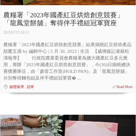
農糧署「2023年國產紅豆烘焙創意競賽」
「龍鳳堂餅舖」奪得伴手禮組冠軍寶座
2023/07/13 19:12
農糧署「2023年國產紅豆烘焙創意競賽」結果揭曉紅豆烘焙產品
顛覆五感 by 編輯中心 | 5 月 30, 2023 | 生活 【威傳媒記者蘇松
濤報導】 行政院農業委員會農糧署為擴大國產紅豆多元應
用，籌辦「2023年國產紅豆烘焙創意競賽」，今(30)日揭曉總決
賽獲勝隊伍，由「參壹工作室(HOLD PAN)」及「龍鳳堂餅舖」
分別奪得麵包組及伴手禮組冠軍寶� ...
媒體報導
,
冠軍
Read More