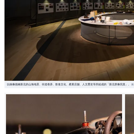
以錄像描繪新北的山海地景、街道巷弄、飲食文化、產業店舖、人文歷史等所組成的「新北群像寫真」。
圖