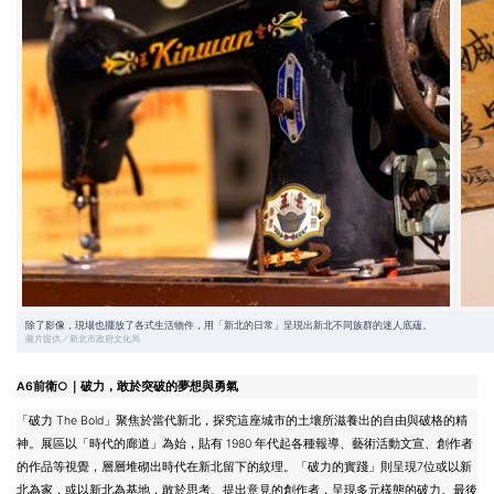
除了影像，現場也擺放了各式生活物件，用「新北的日常」呈現出新北不同族群的迷人底蘊。
圖片提供／新北市政府文化局
A6前衛○｜破力，敢於突破的夢想與勇氣
「破力 The Bold」聚焦於當代新北，探究這座城市的土壤所滋養出的自由與破格的精
神。展區以「時代的廊道」為始，貼有 1980 年代起各種報導、藝術活動文宣、創作者
的作品等視覺，層層堆砌出時代在新北留下的紋理。「破力的實踐」則呈現7位或以新
北為家，或以新北為基地，敢於思考、提出意見的創作者，呈現多元樣態的破力。最後