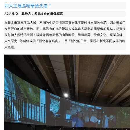
四大主展區精華搶先看！
A2共生Ｏ｜異他方，多元文化的群像寫真
在新北市這座移民大城，不同的生活習慣與異質文化不斷碰撞出新的火花，因此形成了
今日混血的城市樣貌。藉由移民力的16位帶路人成為進入新北多元想像的起點，紀實描
寫每個人獨特的生活；以錄像描繪新北的山海地景、街道巷弄、飲食文化、產業店舖、
人文歷史…等所組成的「新北群像寫真」，用「新北的日常」呈現出新北不同族群的迷
人底蘊。