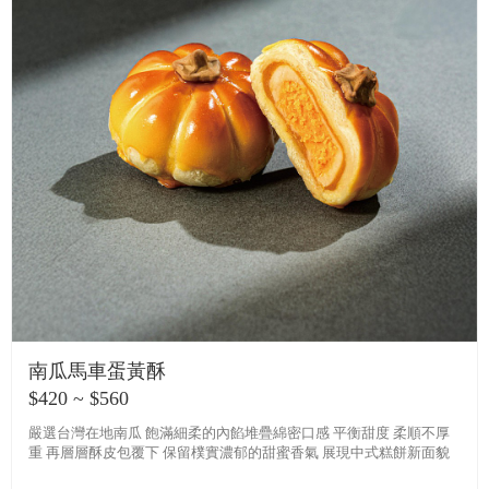
南瓜馬車蛋黃酥
$420 ~ $560
嚴選台灣在地南瓜 飽滿細柔的內餡堆疊綿密口感 平衡甜度 柔順不厚
重 再層層酥皮包覆下 保留樸實濃郁的甜蜜香氣 展現中式糕餅新面貌