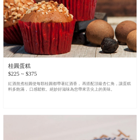
桂圓蛋糕
$225 ~ $375
紅酒熬煮桂圓使每顆桂圓都帶著紅酒香， 再搭配頂級杏仁角，讓蛋糕
料多飽滿， 口感鬆軟。絕妙好滋味為您帶來舌尖上的美味。