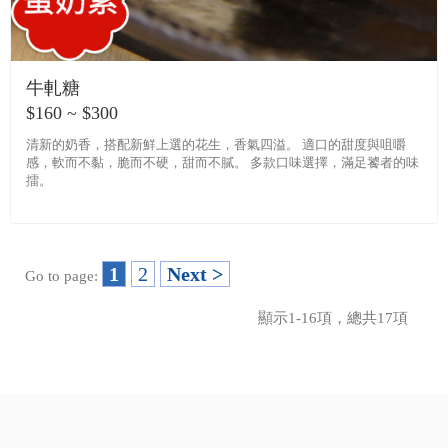
牛軋糖
$160 ~ $300
清新的奶香，搭配新鮮上選的花生，香氣四溢。 適口的甜度與咀嚼
感，軟而不黏，脆而不硬，甜而不膩。 多款口味選擇，滿足饕者的味
擂。
1
2
Next >
Go to page:
顯示1-16項，總共17項