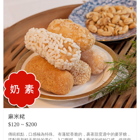
麻米粩
$120 ~ $200
傳統糕點，口感極為特殊。 有蓬鬆香脆的，裹著甜度適中的麥芽糖，