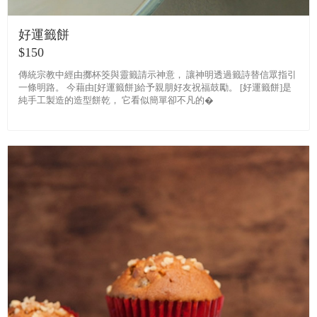
好運籤餅
$150
傳統宗教中經由擲杯筊與靈籤請示神意， 讓神明透過籤詩替信眾指引
一條明路。 今藉由[好運籤餅]給予親朋好友祝福鼓勵。 [好運籤餅]是
純手工製造的造型餅乾， 它看似簡單卻不凡的�