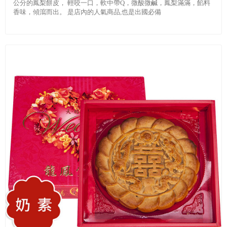
公分的鳳梨餅皮， 輕咬一口，軟中帶Q，微酸微鹹，鳳梨滿滿，餡料
香味，傾瀉而出。 是店內的人氣商品,也是出國必備