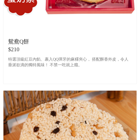
鴛鴦Q餅
$210
特選頂級紅豆內餡、裹入QQ彈牙的麻糬夾心， 搭配酥香外皮，令人
垂涎欲滴的獨特風味！ 不禁一吃就上癮。