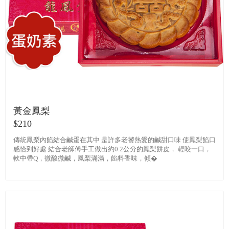
黃金鳳梨
$210
傳統鳳梨內餡結合鹹蛋在其中 是許多老饕熱愛的鹹甜口味 使鳳梨餡口
感恰到好處 結合老師傅手工做出約0.2公分的鳳梨餅皮， 輕咬一口，
軟中帶Q，微酸微鹹，鳳梨滿滿，餡料香味，傾�