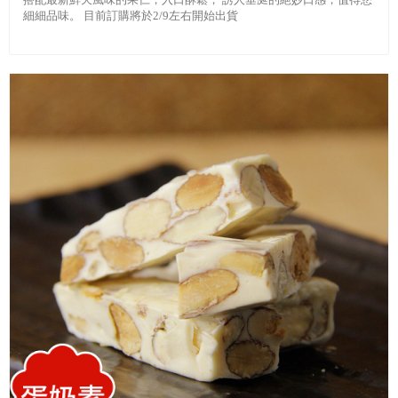
搭配最新鮮天風味的果仁，入口酥鬆， 誘人垂涎的絕妙口感，值得您
細細品味。 目前訂購將於2/9左右開始出貨