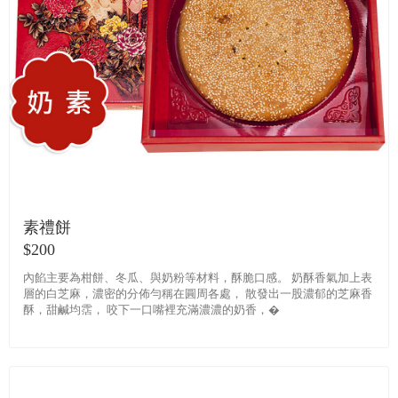
素禮餅
$200
內餡主要為柑餅、冬瓜、與奶粉等材料，酥脆口感。 奶酥香氣加上表
層的白芝麻，濃密的分佈勻稱在圓周各處， 散發出一股濃郁的芝麻香
酥，甜鹹均霑， 咬下一口嘴裡充滿濃濃的奶香，�