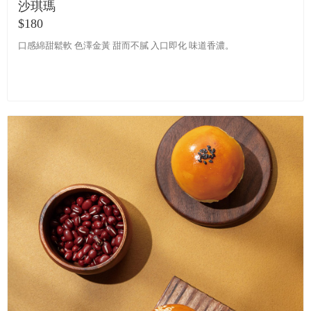
沙琪瑪
$180
口感綿甜鬆軟 色澤金黃 甜而不膩 入口即化 味道香濃。