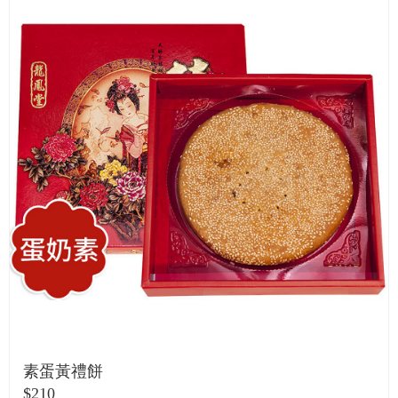
素蛋黃禮餅
$210