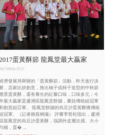
2017蛋黃酥節 龍鳳堂最大贏家
2017/09/04 19:37
經濟發展局舉辦的「蛋黃酥節」活動，昨天進行決
賽，店家比拚創意，推出柚子或柿子造型的中秋節
應景蛋黃酥，還有養生的紅藜口味，口味多元；今
年最大贏家是蘆洲區龍鳳堂餅舖，囊括傳統組冠軍
和創意組亞軍。 龍鳳堂餅舖的烏豆沙蛋黃酥獲傳統
組冠軍。（記者賴筱桐攝） 評審李哲松指出，蘆洲
區龍鳳堂的烏豆沙蛋黃酥，強調外皮層次感、大小
勻稱，蛋� ...