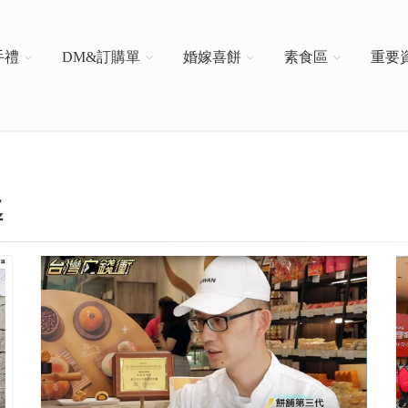
手禮
DM&訂購單
婚嫁喜餅
素食區
重要
導