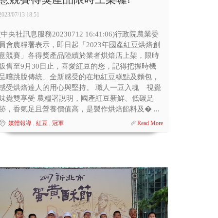
2023/07/13 18:51
(中央社訊息服務20230712 16:41:06)行政院農業委
員會農糧署表示，即日起「2023年國產紅豆烘焙創
意競賽」各得獎產品陸續於業者烘焙店上架，限時
販售至9月30日止，喜愛紅豆的您，記得把握時機
品嚐跳脫傳統、全新感受的在地紅豆糕點及麵包，
感受烘焙達人的用心與堅持。 職人一豆入魂 視覺
味覺雙享受 農糧署說明，國產紅豆新鮮、低碳足
跡，香氣足且營養價值高，是製作烘焙餡料及� ...
媒體報導
,
紅豆
,
冠軍
Read More