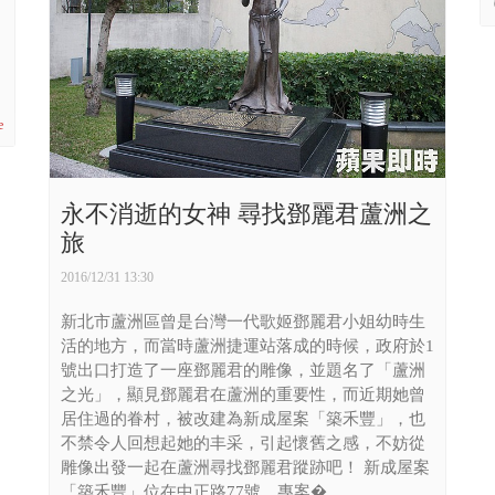
e
永不消逝的女神 尋找鄧麗君蘆洲之
旅
2016/12/31 13:30
新北市蘆洲區曾是台灣一代歌姬鄧麗君小姐幼時生
活的地方，而當時蘆洲捷運站落成的時候，政府於1
號出口打造了一座鄧麗君的雕像，並題名了「蘆洲
之光」，顯見鄧麗君在蘆洲的重要性，而近期她曾
居住過的眷村，被改建為新成屋案「築禾豐」，也
不禁令人回想起她的丰采，引起懷舊之感，不妨從
雕像出發一起在蘆洲尋找鄧麗君蹤跡吧！ 新成屋案
「築禾豐」位在中正路77號，專案� ...