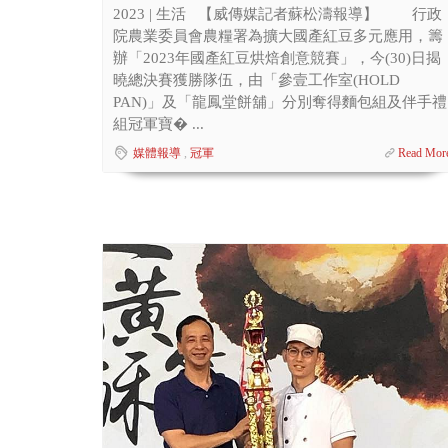
2023 | 生活 【威傳媒記者蘇松濤報導】 行政
院農業委員會農糧署為擴大國產紅豆多元應用，籌
辦「2023年國產紅豆烘焙創意競賽」，今(30)日揭
曉總決賽獲勝隊伍，由「參壹工作室(HOLD
PAN)」及「龍鳳堂餅舖」分別奪得麵包組及伴手禮
組冠軍寶� ...
媒體報導
,
冠軍
Read Mor