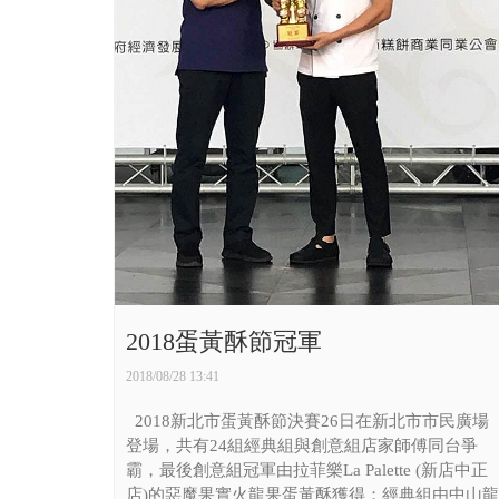
2018蛋黃酥節冠軍
2018/08/28 13:41
2018新北市蛋黃酥節決賽26日在新北市市民廣場
登場，共有24組經典組與創意組店家師傅同台爭
霸，最後創意組冠軍由拉菲樂La Palette (新店中正
店)的惡魔果實火龍果蛋黃酥獲得；經典組由中山龍