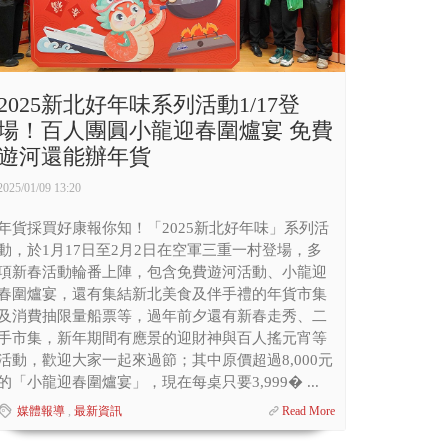
2025新北好年味系列活動1/17登
場！百人團圓小龍迎春圍爐宴 免費
遊河還能辦年貨
2025/01/09 13:20
年貨採買好康報你知！「2025新北好年味」系列活
動，於1月17日至2月2日在空軍三重一村登場，多
項新春活動輪番上陣，包含免費遊河活動、小龍迎
春圍爐宴，還有集結新北美食及伴手禮的年貨市集
及消費抽限量船票等，過年前夕還有新春走秀、二
手市集，新年期間有應景的迎財神與百人搖元宵等
活動，歡迎大家一起來過節；其中原價超過8,000元
的「小龍迎春圍爐宴」，現在每桌只要3,999� ...
媒體報導
,
最新資訊
Read More