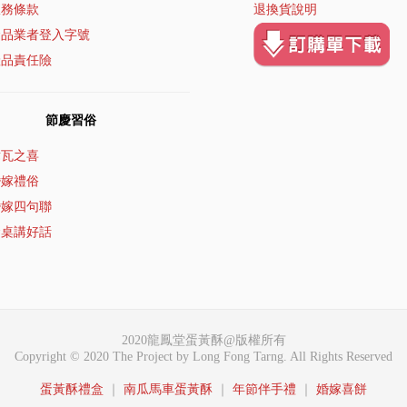
服務條款
退換貨說明
食品業者登入字號
產品責任險
節慶習俗
璋瓦之喜
婚嫁禮俗
婚嫁四句聯
食桌講好話
2020龍鳳堂蛋黃酥@版權所有
Copyright © 2020 The Project by Long Fong Tarng. All Rights Reserved
蛋黃酥禮盒
｜
南瓜馬車蛋黃酥
｜
年節伴手禮
｜
婚嫁喜餅