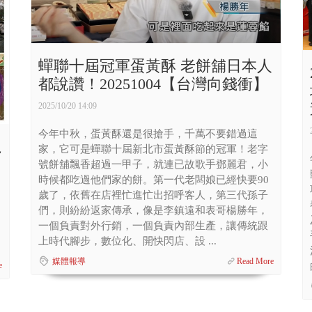
蟬聯十屆冠軍蛋黃酥 老餅舖日本人
都說讚！20251004【台灣向錢衝】
2025/10/20 14:09
今年中秋，蛋黃酥還是很搶手，千萬不要錯過這
龍
家，它可是蟬聯十屆新北市蛋黃酥節的冠軍！老字
號餅舖飄香超過一甲子，就連已故歌手鄧麗君，小
時候都吃過他們家的餅。第一代老闆娘已經快要90
歲了，依舊在店裡忙進忙出招呼客人，第三代孫子
們，則紛紛返家傳承，像是李鎮遠和表哥楊勝年，
一個負責對外行銷，一個負責內部生產，讓傳統跟
上時代腳步，數位化、開快閃店、設 ...
媒體報導
Read More
e