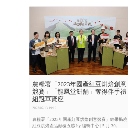
農糧署「2023年國產紅豆烘焙創意
競賽」「龍鳳堂餅舖」奪得伴手禮
組冠軍寶座
2023/07/13 19:12
農糧署「2023年國產紅豆烘焙創意競賽」結果揭曉
紅豆烘焙產品顛覆五感 by 編輯中心 | 5 月 30,