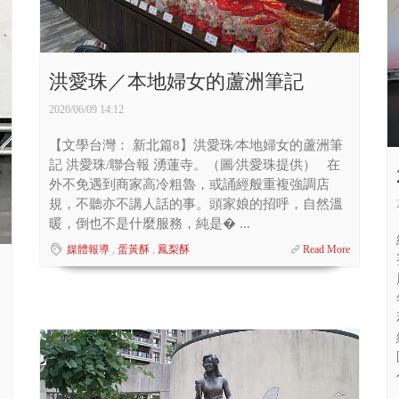
洪愛珠／本地婦女的蘆洲筆記
2020/06/09 14:12
【文學台灣： 新北篇8】洪愛珠∕本地婦女的蘆洲筆
記 洪愛珠/聯合報 湧蓮寺。（圖∕洪愛珠提供） 在
外不免遇到商家高冷粗魯，或誦經般重複強調店
規，不聽亦不講人話的事。頭家娘的招呼，自然溫
暖，倒也不是什麼服務，純是� ...
媒體報導
,
蛋黃酥
,
鳳梨酥
Read More