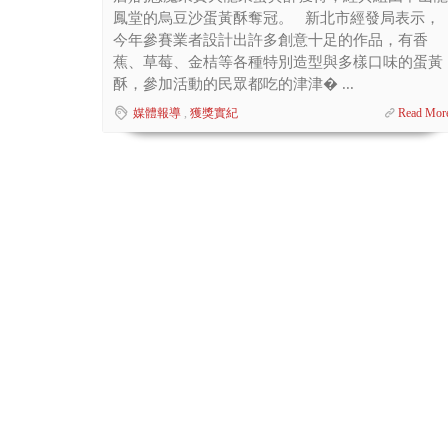
鳳堂的烏豆沙蛋黃酥奪冠。 新北市經發局表示，
今年參賽業者設計出許多創意十足的作品，有香
蕉、草莓、金桔等各種特別造型與多樣口味的蛋黃
酥，參加活動的民眾都吃的津津� ...
媒體報導
,
獲獎實紀
Read Mor